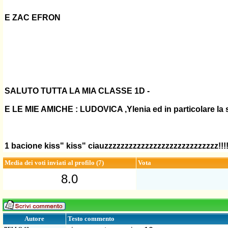
E ZAC EFRON
SALUTO TUTTA LA MIA CLASSE 1D -
E LE MIE AMICHE : LUDOVICA ,Ylenia ed in particolare la stu
1 bacione kiss" kiss" ciauzzzzzzzzzzzzzzzzzzzzzzzzzzzz!!!!!!
Media dei voti inviati al profilo (7)
Vota
8.0
Testo commento
Autore