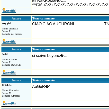
Mi RaKKoMaNdO...
^^CiAuZzZzZzZzZzZzZzZzZzZzZzZzZzZzZzZzZzZzZz!!
Testo commento
Autore
very girl
CIAO CIAO AUGURONI ....................
Nome: annuccia
Sesso: F
Località: nel mondo
Testo commento
Autore
∂я&#
si scrive beyonc�...
Nome: Carmen
Sesso: F
Località: aGrOpOli
Testo commento
Autore
DjKiLLer
AuGuR�*
Nome: Domenico
Sesso: M
Località: Agropoli