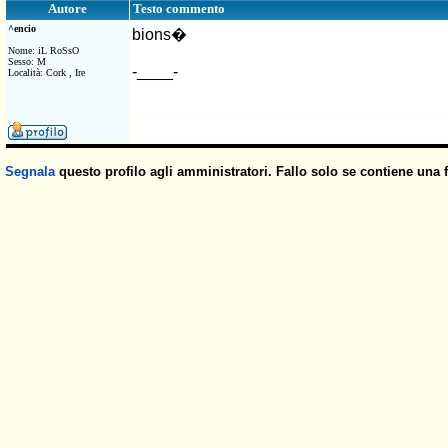
Testo commento
Autore
^encio
bions�
Nome: iL RoSsO
Sesso: M
-____-
Località: Cork , Ire
Segnala
questo profilo agli amministratori. Fallo solo se contiene una 