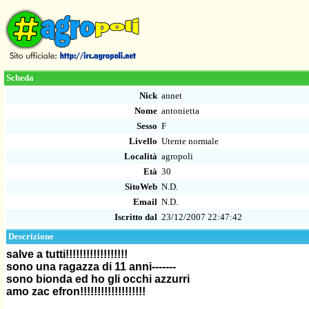
Scheda
Nick
annet
Nome
antonietta
Sesso
F
Livello
Utente normale
Località
agropoli
Età
30
SitoWeb
N.D.
Email
N.D.
Iscritto dal
23/12/2007 22:47:42
Descrizione
salve a tutti!!!!!!!!!!!!!!!!!!
sono una ragazza di 11 anni-------
sono bionda ed ho gli occhi azzurri
amo zac efron!!!!!!!!!!!!!!!!!!!