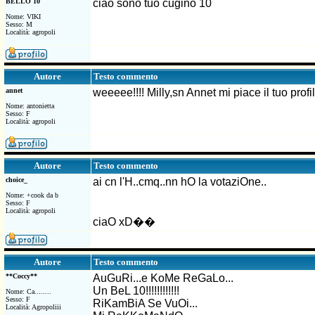
BELLO 10
ciao sono tuo cugino 10
Nome: VIKI
Sesso: M
Località: agropoli
Testo commento
Autore
annet
weeeee!!!! Milly,sn Annet mi piace il tuo pro
Nome: antonietta
Sesso: F
Località: agropoli
Testo commento
Autore
choice_
ai cn l'H..cmq..nn hO la votaziOne..
Nome: +cook da b
Sesso: F
Località: agropoli
ciaO xD��
Testo commento
Autore
**Coccy**
AuGuRi...e KoMe ReGaLo...
Un BeL 10!!!!!!!!!!!!
Nome: Ca........
Sesso: F
RiKamBiA Se VuOi...
Località: Agropoliii