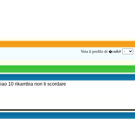
Vota il profilo di �ιм&#
iao 10 rikambia non ti scordare