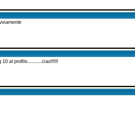
 ovviamente
 profilo............ciao!!!!!!