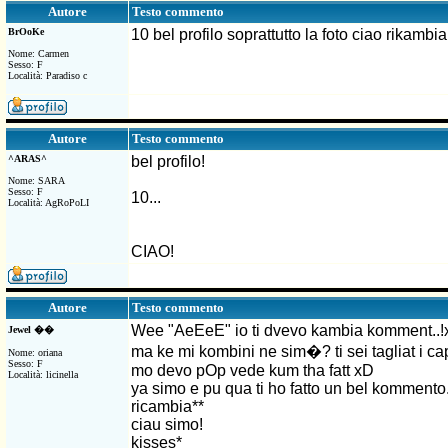
Testo commento
Autore
BrOoKe
10 bel profilo soprattutto la foto ciao rikambia
Nome: Carmen
Sesso: F
Località: Paradiso c
Testo commento
Autore
^ARAS^
bel profilo!
Nome: SARA
Sesso: F
10...
Località: AgRoPoLI
CIAO!
Testo commento
Autore
Wee "AeEeE" io ti dvevo kambia komment..
Jewel ��
ma ke mi kombini ne sim�? ti sei tagliat i c
Nome: oriana
Sesso: F
mo devo pOp vede kum tha fatt xD
Località: licinella
ya simo e pu qua ti ho fatto un bel kommento
ricambia**
ciau simo!
kisses*