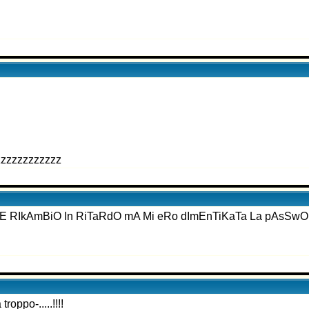
zzzzzzzzzzzz
i sE RIkAmBiO In RiTaRdO mA Mi eRo dImEnTiKaTa La pAsSwOr
po-.....!!!!