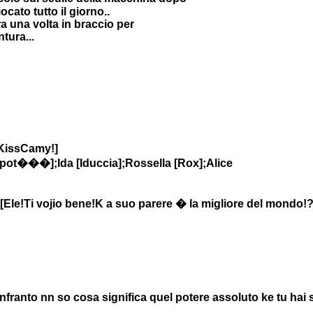
ocato tutto il giorno..
 una volta in braccio per
tura...
.KissCamy!]
pot���];Ida [Iduccia];Rossella [Rox];Alice
 [Ele!Ti vojio bene!K a suo parere � la migliore del mondo!
anto nn so cosa significa quel potere assoluto ke tu hai s