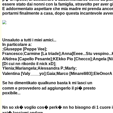
essere stato dai nonni con la famiglia, stravolto per aver gi
E addormentato aspettare che mia madre mi prenda ancora
portarmi finalmente a casa, dopo questa incantevole avven
Unsaluto a tutti i miei amici...
In particolare a:
;GIuseppe [Peppe Vee];
Francesco;Carmine [La triade];Anna[Eeee...Stu vespino..
ANdrea [Capello Pesante];KEkko Pio [Checco];Angela [Ni
[Di cui nn rikordo il nick xD];
Ylenia;Mariangela;Alessandra P.;Marly;
Valentina [Valy____yo];Gaia;Marco [Minarelli93];EleOnorA
Se ho dimentikato qualkuno basta k mi lasci un
comm e provvedero ad aggiungerlo il pi� presto
poxibile...
Nn so xk� voglio cos� perk� nn ho bisogno di 1 cuore infr
xci� lasciami andare.