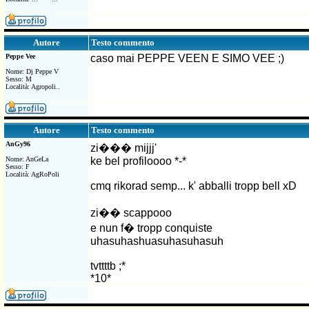
Testo commento
Autore
Peppe Vee
caso mai PEPPE VEEN E SIMO VEE ;)
Nome: Dj Peppe V
Sesso: M
Località: Agropoli..
Testo commento
Autore
AnGy96
zi��� mijjj'
Nome: AnGeLa
ke bel profiloooo *-*
Sesso: F
Località: AgRoPoli
cmq rikorad semp... k' abballi tropp bell xD
zi�� scappooo
e nun f� tropp conquiste
uhasuhashuasuhasuhasuh
tvttttb ;*
*10*