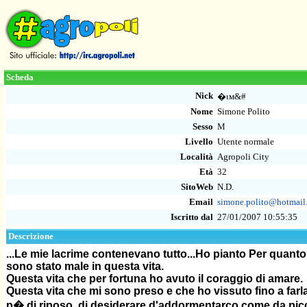
Scheda
Nick
�ιм&#
Nome
Simone Polito
Sesso
M
Livello
Utente normale
Località
Agropoli City
Età
32
SitoWeb
N.D.
Email
simone.polito@hotmail.
Iscritto dal
27/01/2007 10:55:35
Descrizione
...Le mie lacrime contenevano tutto...Ho pianto Per quant
sono stato male in questa vita.
Questa vita che per fortuna ho avuto il coraggio di amare.
Questa vita che mi sono preso e che ho vissuto fino a farl
p� di riposo, di desiderare d'addormentarco come da pic