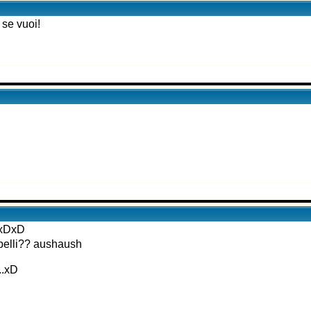
 se vuoi!
!xDxD
apelli?? aushaush
..xD