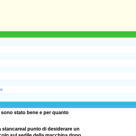
it
o sono stato bene e per quanto
a stancareal punto di desiderare un
colo sul sedile della macchina dopo