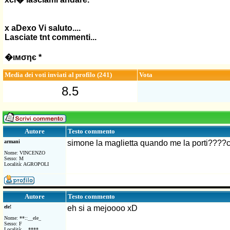
x aDexo Vi saluto....
Lasciate tnt commenti...
�ιмσηє *
Media dei voti inviati al profilo (241)
Vota
8.5
Testo commento
Autore
armani
simone la maglietta quando me la porti????c
Nome: VINCENZO
Sesso: M
Località: AGROPOLI
Testo commento
Autore
ele!
eh si a mejoooo xD
Nome: **::__ele_
Sesso: F
Località: ...****...