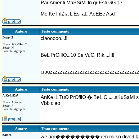
PariAmenti MaSSiMi In quEsti GG ;D
Mo Ke InIZia L'EsTat.. AeEEe Asd
Testo commento
Autore
Drog4t3
ciaooooo...!!!
Nome: *Ory*4nto*
Sesso: N
Località: Agropoli
BeL PrOfIlO...10 Se VuOi Rik....!!!!
ciauzzzzzzzzzzzzzzzzzzzzzzzzzzzzzzzzzzz
Testo commento
Autore
AlKoLiKa*
AnKe iL TuO PrOfIlO � BeLlO......sKuSaM
Nome: Antonia
Vbb ciao
Sesso: F
Località: Agropoli
Testo commento
Autore
balnea
we am��������� ieri mi so divertita trop