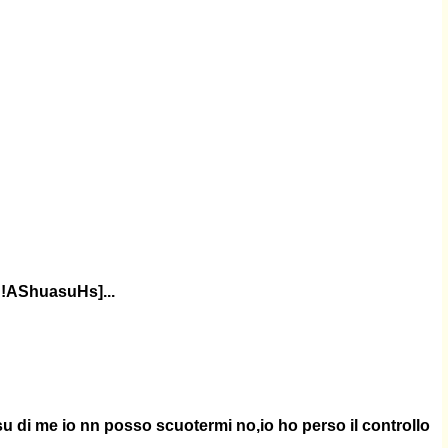
?!AShuasuHs]...
u di me io nn posso scuotermi no,io ho perso il controllo