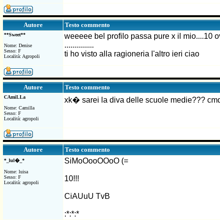
Testo commento
Autore
**Sweet**
weeeee bel profilo passa pure x il mio....10
...............
Nome: Denise
Sesso: F
ti ho visto alla ragioneria l'altro ieri ciao
Località: Agropoli
Testo commento
Autore
CAmiLLa
xk� sarei la diva delle scuole medie??? cmq 10 al
Nome: Camilla
Sesso: F
Località: agropoli
Testo commento
Autore
SiMoOooOOoO (=
*_lul�_*
Nome: luisa
Sesso: F
10!!!
Località: agropoli
CiAUuU TvB
:*:*:*