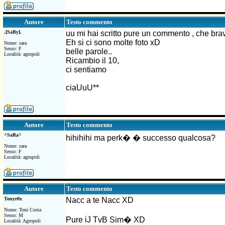
Testo commento
Autore
.[SaRy].
uu mi hai scritto pure un commento , che bra
Eh si ci sono molte foto xD
Nome: sara
Sesso: F
belle parole..
Località: agropoli
Ricambio il 10,
ci sentiamo
ciaUuU**
Testo commento
Autore
^SaRa^
hihihihi ma perk� � successo qualcosa?
Nome: sara
Sesso: F
Località: agropoli
Testo commento
Autore
Tonyr0x
Nacc a te Nacc XD
Nome: Toni Costa
Sesso: M
Pure iJ TvB Sim� XD
Località: Agropoli