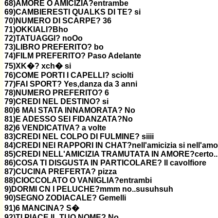
68)AMORE O AMICIZIA?entrambe
69)CAMBIERESTI QUALKS DI TE? si
70)NUMERO DI SCARPE? 36
71)OKKIALI?Bho
72)TATUAGGI? noOo
73)LIBRO PREFERITO? bo
74)FILM PREFERITO? Paso Adelante
75)XK�? xch� si
76)COME PORTI I CAPELLI? sciolti
77)FAI SPORT? Yes,danza da 3 anni
78)NUMERO PREFERITO? 6
79)CREDI NEL DESTINO? si
80)6 MAI STATA INNAMORATA? No
81)E ADESSO SEI FIDANZATA?No
82)6 VENDICATIVA? a volte
83)CREDI NEL COLPO DI FULMINE? siiii
84)CREDI NEI RAPPORI IN CHAT?nell'amicizia si nell'amo
85)CREDI NELL'AMICIZIA TRAMUTATA IN AMORE?certo..
86)COSA TI DISGUSTA IN PARTICOLARE? Il cavolfiore
87)CUCINA PREFERTA? pizza
88)CIOCCOLATO O VANIGLIA?entrambi
9)DORMI CN I PELUCHE?mmm no..susuhsuh
90)SEGNO ZODIACALE? Gemelli
91)6 MANCINA? S�
92)TI PIACE IL TUO NOME? No