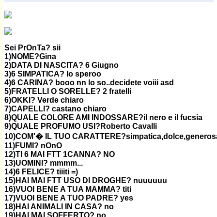
Sei PrOnTa? sii
1)NOME?Gina
2)DATA DI NASCITA? 6 Giugno
3)6 SIMPATICA? lo speroo
4)6 CARINA? booo nn lo so..decidete voiii asd
5)FRATELLI O SORELLE? 2 fratelli
6)OKKI? Verde chiaro
7)CAPELLI? castano chiaro
8)QUALE COLORE AMI INDOSSARE?il nero e il fucsia
9)QUALE PROFUMO USI?Roberto Cavalli
10)COM'� IL TUO CARATTERE?simpatica,dolce,generosa e 
11)FUMI? nOnO
12)TI 6 MAI FTT 1CANNA? NO
13)UOMINI? mmmm...
14)6 FELICE? tiiiti =)
15)HAI MAI FTT USO DI DROGHE? nuuuuuu
16)VUOI BENE A TUA MAMMA? titi
17)VUOI BENE A TUO PADRE? yes
18)HAI ANIMALI IN CASA? no
19)HAI MAI SOFFERTO? no