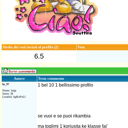
Media dei voti inviati al profilo (2)
Vota
6.5
Testo commento
Autore
lu_97
1 bel 10 1 bellissimo profilo
Nome: luigi
Sesso: M
Località: AgRoPoLI
se vuoi e se puoi rikambia
ma toglimi 1 koriusita ke klasse fai'