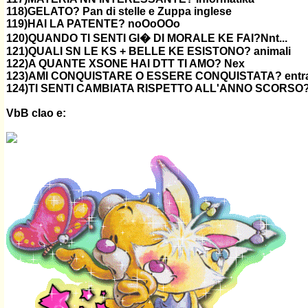
118)GELATO? Pan di stelle e Zuppa inglese
119)HAI LA PATENTE? noOoOOo
120)QUANDO TI SENTI GI� DI MORALE KE FAI?Nnt...
121)QUALI SN LE KS + BELLE KE ESISTONO? animali
122)A QUANTE XSONE HAI DTT TI AMO? Nex
123)AMI CONQUISTARE O ESSERE CONQUISTATA? entr
124)TI SENTI CAMBIATA RISPETTO ALL'ANNO SCORSO? s
VbB cIao e: