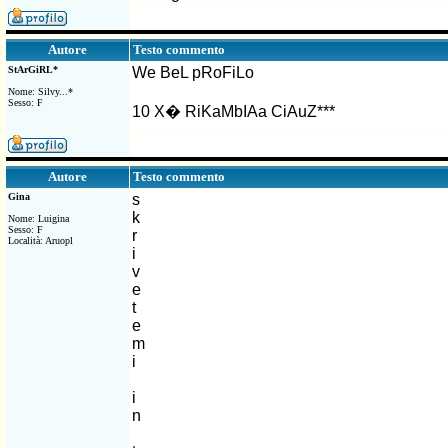
Testo commento
Autore
StArGiRL*
We BeL pRoFiLo
Nome: Silvy...*
Sesso: F
10 X� RiKaMbIAa CiAuZ***
Testo commento
Autore
Gina
s
k
Nome: Luigina
Sesso: F
r
Località: Aruopl
i
v
e
t
e
m
i
i
n