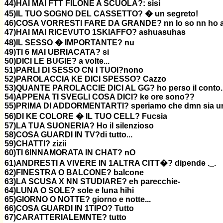
44)HAI MAI FTT FILONE A SCUOLA?: sisi
45)IL TUO SOGNO DEL CASSETTO? � un segreto!
46)COSA VORRESTI FARE DA GRANDE? nn lo so nn ho a
47)HAI MAI RICEVUTO 1SKIAFFO? ashuasuhas
48)IL SESSO � IMPORTANTE? nu
49)TI 6 MAI UBRIACATA? si
50)DICI LE BUGIE? a volte...
51)PARLI DI SESSO CN I TUOI?nono
52)PAROLACCIA KE DICI SPESSO? Cazzo
53)QUANTE PAROLACCIE DICI AL GG? ho perso il conto.
54)APPENA TI SVEGLI COSA DICI? ke ore sono??
55)PRIMA DI ADDORMENTARTI? speriamo che dmn sia una
56)DI KE COLORE � IL TUO CELL? Fucsia
57)LA TUA SUONERIA? Ho il silenzioso
58)COSA GUARDI IN TV?di tutto...
59)CHATTI? zizii
60)TI 6INNAMORATA IN CHAT? nO
61)ANDRESTI A VIVERE IN 1ALTRA CITT�? dipende ._.
62)FINESTRA O BALCONE? balcone
63)LA SCUSA X NN STUDIARE? eh parecchie-
64)LUNA O SOLE? sole e luna hihi
65)GIORNO O NOTTE? giorno e notte...
66)COSA GUARDI IN 1TIPO? Tutto
67)CARATTERIALEMNTE? tutto