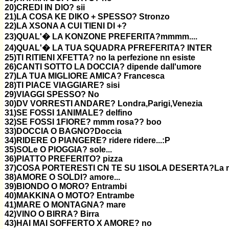
20)CREDI IN DIO? sii
21)LA COSA KE DIKO + SPESSO? Stronzo
22)LA XSONA A CUI TIENI DI +?
23)QUAL'� LA KONZONE PREFERITA?mmmm....
24)QUAL'� LA TUA SQUADRA PFREFERITA? INTER
25)TI RITIENI XFETTA? no la perfezione nn esiste
26)CANTI SOTTO LA DOCCIA? dipende dall'umore
27)LA TUA MIGLIORE AMICA? Francesca
28)TI PIACE VIAGGIARE? sisi
29)VIAGGI SPESSO? No
30)DV VORRESTI ANDARE? Londra,Parigi,Venezia
31)SE FOSSI 1ANIMALE? delfino
32)SE FOSSI 1FIORE? mmm rosa?? boo
33)DOCCIA O BAGNO?Doccia
34)RIDERE O PIANGERE? ridere ridere...:P
35)SOLe O PIOGGIA? sole...
36)PIATTO PREFERITO? pizza
37)COSA PORTERESTI CN TE SU 1ISOLA DESERTA?La mia 
38)AMORE O SOLDI? amore...
39)BIONDO O MORO? Entrambi
40)MAKKINA O MOTO? Entrambe
41)MARE O MONTAGNA? mare
42)VINO O BIRRA? Birra
43)HAI MAI SOFFERTO X AMORE? no