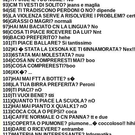
93)CM TI VESTI DI SOLITO? jeans e maglia
94)SE TI TRADISCONO PERDONI O NO? dipende
95)LA VIOLENZA SERVE A RISOLVERE I PROBLEMI? cert
96)GRASSI O MAGRI? normali
97)HAI MAI BACIATO CN LA LINGUA? No
98)COSA TI PIACE RICEVERE DA LUI? Nnt
99)BACIO PREFERITO? hehe
101)TI PIACE BALLARE? Si tantissimo
102)KI � STATA LA 1XSONA KE TI 6INNAMORATA? Nex!!
103)6STATA MAI MOLESTATA? nuu
104)COSA NN COMPRERESTI MAI? boo
105)COSA COMPRERESTI?boo
106)XK�? ...
107)HAI MAI FTT A BOTTE? s�
108)LA TUA BIRRA PREFERITA? Peroni
109)TI PIACI? nO
110)TI VUOI BENE? titi
111)QUANTO TI PIACE LA SCUOLA? nO
112)HAI MAI PIANTO X QUALK1? nO
113)COCA COLA O PEPSI? coca
114)CAFFE NORMALE O CN PANNA? tt e due
115)COPERTA O PIUMONE? piumone...� coccoloso!! hihi
116)DARE O RICEVERE? entrambe
117)MATERIA NN INTERESSANTE? Informatika