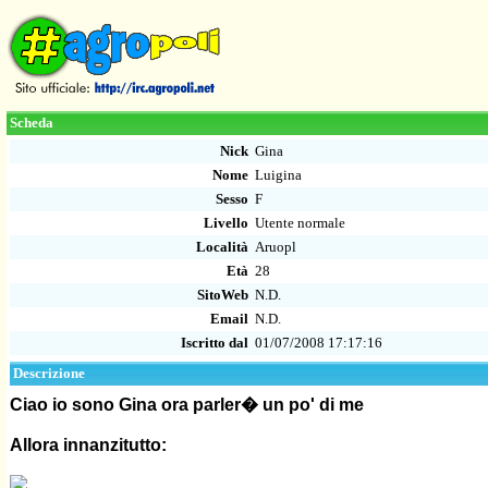
Scheda
Nick
Gina
Nome
Luigina
Sesso
F
Livello
Utente normale
Località
Aruopl
Età
28
SitoWeb
N.D.
Email
N.D.
Iscritto dal
01/07/2008 17:17:16
Descrizione
Ciao io sono Gina ora parler� un po' di me
Allora innanzitutto: