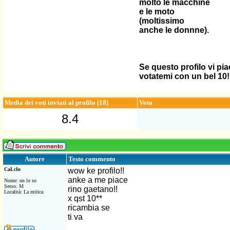
molto le macchine
e le moto
(moltissimo
anche le donnne).
Se questo profilo vi pia
votatemi con un bel 10!
Media dei voti inviati al profilo (18)
Vota
8.4
Testo commento
Autore
CaLcIo
wow ke profilo!!
anke a me piace
Nome: nn lo so
Sesso: M
rino gaetano!!
Località: La mitica
x qst 10**
ricambia se
ti va