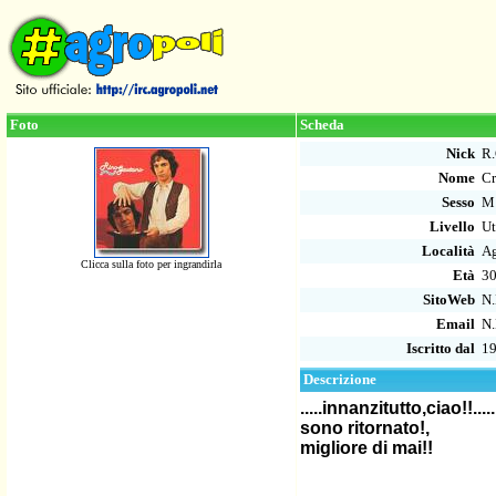
Foto
Scheda
Nick
R.
Nome
Cr
Sesso
M
Livello
Ut
Località
Ag
Clicca sulla foto per ingrandirla
Età
3
SitoWeb
N.
Email
N.
Iscritto dal
19
Descrizione
.....innanzitutto,ciao!!......
sono ritornato!,
migliore di mai!!