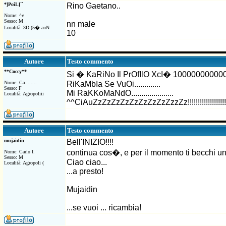
*]PoiL[``
Rino Gaetano..
Nome: ^ν
Sesso: M
nn male
Località: 3D (5� anN
10
Testo commento
Autore
**Coccy**
Si � KaRiNo Il PrOfIlO XcI� 10000000000
Nome: Ca........
RiKaMbIa Se VuOi.............
Sesso: F
Mi RaKKoMaNdO.....................
Località: Agropoliii
^^CiAuZzZzZzZzZzZzZzZzZzzZz!!!!!!!!!!!!!!!!!!!!!!!!!
Testo commento
Autore
mujaidin
Bell'INIZIO!!!!
continua cos�, e per il momento ti becchi un b
Nome: Carlo I.
Sesso: M
Ciao ciao...
Località: Agropoli (
...a presto!
Mujaidin
...se vuoi ... ricambia!