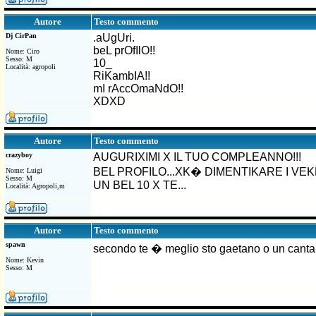
Testo commento
Autore
Dj CirPan
.aUgUri.
beL prOfIlO!!
Nome: Ciro
Sesso: M
10_
Località: agropoli
RiKambIA!!
mI rAccOmaNdO!!
XDXD
Testo commento
Autore
crazyboy
AUGURIXIMI X IL TUO COMPLEANNO!!!
BEL PROFILO...XK� DIMENTIKARE I VEKK
Nome: Luigi
Sesso: M
UN BEL 10 X TE...
Località: Agropoli,m
Testo commento
Autore
spawn
secondo te � meglio sto gaetano o un cantant
Nome: Kevin
Sesso: M