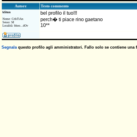
Testo commento
Autore
klitun
bel profilo il tuo!!!
perch� ti piace rino gaetano
Nome: CrIsTiAn
Sesso: M
10**
Località: bhoo...dOv
Segnala
questo profilo agli amministratori. Fallo solo se contiene una 