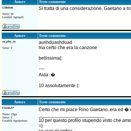
Testo commento
Autore
Lithium
Si tratta di una considerazione, Gaetano a tra
Sesso: M
Località: Agropoli
Testo commento
Autore
sa_phy_ra
aushduashduad
ma certo che era la canzone
Sesso: F
bellissima(:
----
Aida :�
10 assolutamente (:
Testo commento
Autore
CiccInA*
Certo che mi piace Rino Gaetano..era ed � u
Nome: Olga
_________________________
Sesso: F
10 per questo profilo stupendo visto che amo 
Località: Agropoluuu
=)
se vuoi ricambia..