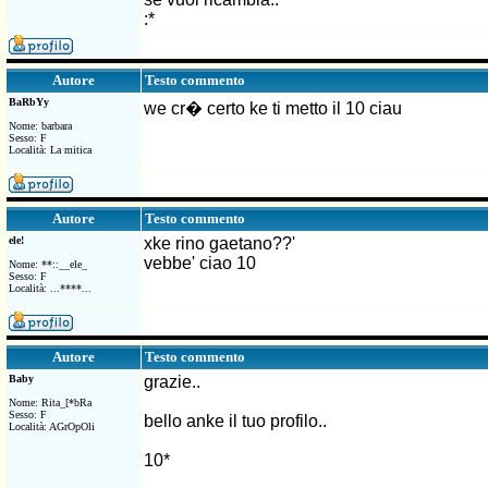
:*
Testo commento
Autore
BaRbYy
we cr� certo ke ti metto il 10 ciau
Nome: barbara
Sesso: F
Località: La mitica
Testo commento
Autore
ele!
xke rino gaetano??'
vebbe' ciao 10
Nome: **::__ele_
Sesso: F
Località: ...****...
Testo commento
Autore
Baby
grazie..
Nome: Rita_[*bRa
Sesso: F
bello anke il tuo profilo..
Località: AGrOpOli
10*