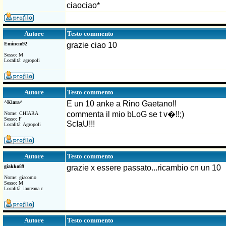
ciaociao*
Testo commento
Autore
Eminem92
grazie ciao 10
Sesso: M
Località: agropoli
Testo commento
Autore
^Kiara^
E un 10 anke a Rino Gaetano!!
commenta il mio bLoG se t v�!!;)
Nome: CHIARA
Sesso: F
ScIaU!!!
Località: Agropoli
Testo commento
Autore
giakko89
grazie x essere passato...ricambio cn un 10
Nome: giacomo
Sesso: M
Località: laureana c
Testo commento
Autore