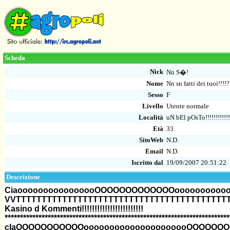
Scheda
Nick
Nn S�!
Nome
Nn sn fatti dei tuoi!!!!?
Sesso
F
Livello
Utente normale
Località
uN bEl pOsTo!!!!!!!!!!!!
Età
33
SitoWeb
N.D.
Email
N.D.
Iscritto dal
19/09/2007 20:51:22
Descrizione
CiaoooooooooooooooOOOOOOOOOOOOOoooooooooooOOO
VVTTTTTTTTTTTTTTTTTTTTTTTTTTTTTTTTTTTTTTTTTTTTTTTTTTTTTTT
Kasino d Kommenti!!!!!!!!!!!!!!!!!!!!!!!!
*************************************************************************
cIaOOOOOOOOOOOooooooooooooooooooooOOOOOOOOOOOO