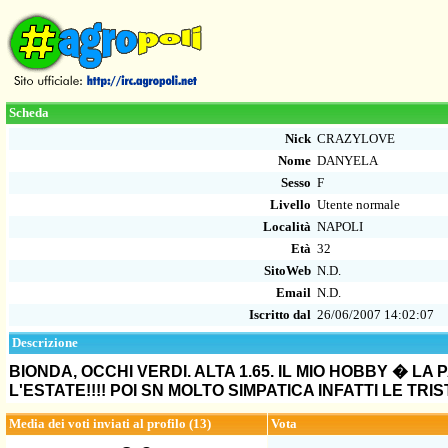
Scheda
Nick
CRAZYLOVE
Nome
DANYELA
Sesso
F
Livello
Utente normale
Località
NAPOLI
Età
32
SitoWeb
N.D.
Email
N.D.
Iscritto dal
26/06/2007 14:02:07
Descrizione
BIONDA, OCCHI VERDI. ALTA 1.65. IL MIO HOBBY � L
L'ESTATE!!!! POI SN MOLTO SIMPATICA INFATTI LE TRI
Media dei voti inviati al profilo (13)
Vota