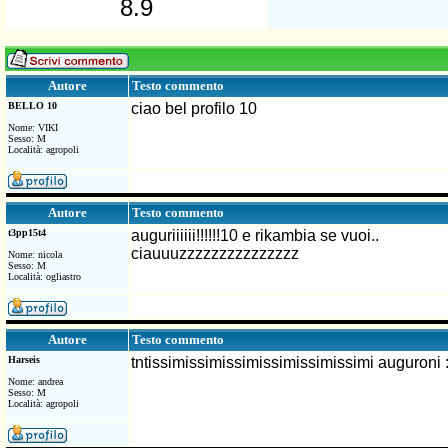
8.9
Testo commento
Autore
BELLO 10
ciao bel profilo 10
Nome: VIKI
Sesso: M
Località: agropoli
Testo commento
Autore
t3pp15t4
auguriiiiii!!!!!!10 e rikambia se vuoi..
ciauuuzzzzzzzzzzzzzzz
Nome: nicola
Sesso: M
Località: ogliastro
Testo commento
Autore
Harseis
tntissimissimissimissimissimissimi auguroni :
Nome: andrea
Sesso: M
Località: agropoli