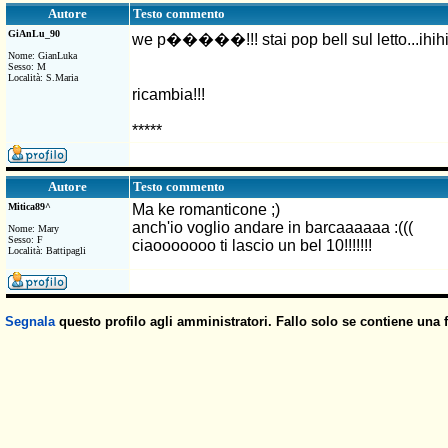
Testo commento
Autore
GiAnLu_90
we p�����!!! stai pop bell sul letto...ihihii
Nome: GianLuka
Sesso: M
Località: S.Maria
ricambia!!!
*****
Testo commento
Autore
Mitica89^
Ma ke romanticone ;)
anch'io voglio andare in barcaaaaaa :(((
Nome: Mary
Sesso: F
ciaooooooo ti lascio un bel 10!!!!!!!
Località: Battipagli
Segnala
questo profilo agli amministratori. Fallo solo se contiene una 