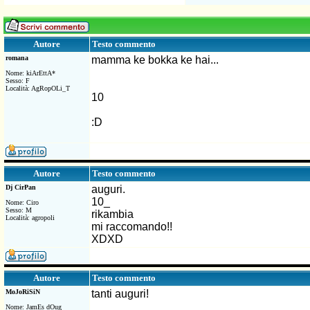
Testo commento
Autore
romana
mamma ke bokka ke hai...
Nome: kiArEttA*
Sesso: F
Località: AgRopOLi_T
10
:D
Testo commento
Autore
Dj CirPan
auguri.
10_
Nome: Ciro
Sesso: M
rikambia
Località: agropoli
mi raccomando!!
XDXD
Testo commento
Autore
MoJoRiSiN
tanti auguri!
Nome: JamEs dOug