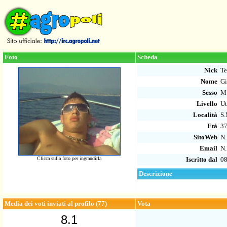
Foto
Scheda
Nick
Te
Nome
Gi
Sesso
M
Livello
Ut
Località
S.
Età
3
SitoWeb
N.
Email
N.
Clicca sulla foto per ingrandirla
Iscritto dal
08
Descrizione
Media dei voti inviati al profilo (77)
Vota
8.1