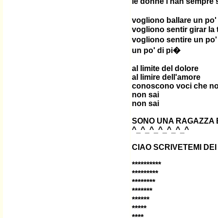
le donne l'han sempre 
vogliono ballare un po'
vogliono sentir girar la 
vogliono sentire un po'
un po' di pi�
al limite del dolore
al limire dell'amore
conoscono voci che no
non sai
non sai
SONO UNA RAGAZZA B
^_^_^_^_^_^_^
CIAO SCRIVETEMI DEI
**********
*********
********
*******
******
*****
****