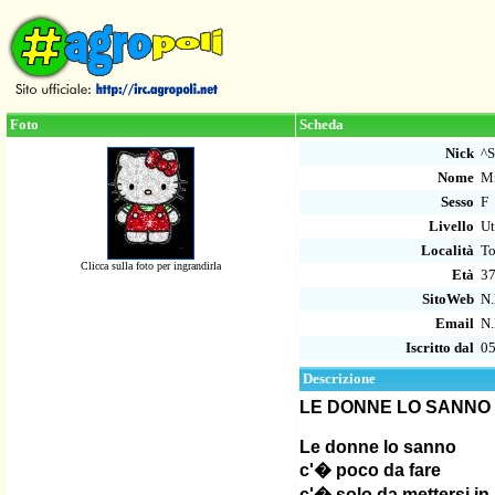
Foto
Scheda
Nick
^
Nome
M
Sesso
F
Livello
Ut
Località
T
Clicca sulla foto per ingrandirla
Età
3
SitoWeb
N.
Email
N.
Iscritto dal
05
Descrizione
LE DONNE LO SANNO 
Le donne lo sanno
c'� poco da fare
c'� solo da mettersi in 