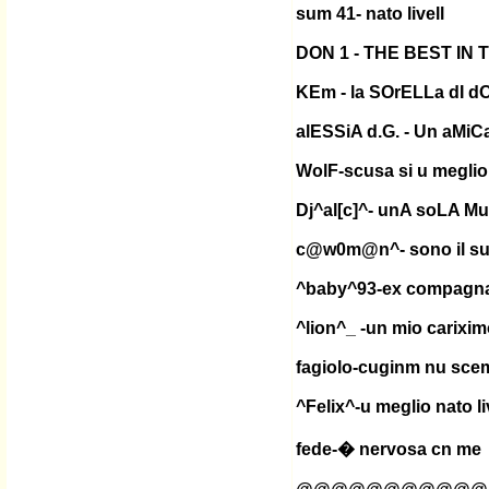
sum 41- nato livell
DON 1 - THE BEST IN
KEm - la SOrELLa dI 
alESSiA d.G. - Un aMiC
WolF-scusa si u megli
Dj^al[c]^- unA soLA M
c@w0m@n^- sono il su
^baby^93-ex compagna 
^lion^_ -un mio carixim
fagiolo-cuginm nu sce
^Felix^-u meglio nato li
fede-� nervosa cn me