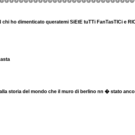
@@@@@@@@@@@@@@@@@@@@@@@@@@@@
hi ho dimenticato queratemi SiEtE tuTTi FanTasTICi e R
basta
lla storia del mondo che il muro di berlino nn � stato anco