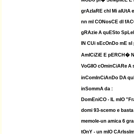
grAzIaRE chI Mi aIUtA e
nn mI CONosCE dI fA
gRAzie A quESto SpL
IN CUi sEcOnDo mE s
AmICiZiE E pERCH� 
VoGlIO cOminCiARe A s
inComInCiAnDo DA quE
inSommA da :
DomEniCO - IL mIO "Fr
domi 93-scemo e basta
memole-un amica 6 gr
tOnY - un mIO CArIssI