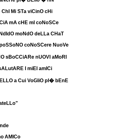
 ChI Mi STa viCinO cHi
CCiA mA cHE mI coNoSCe
eNdIdO moNdO deLLa CHaT
I poSSoNO coNoSCere NuoVe
NO sBoCCiARe nUOVI aMoRI
ALutARE I miEI amICi
LLO a Cui VoGliO pI� bEnE
ateLLo"
ande
mo AMICo