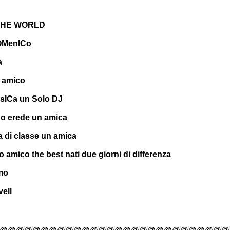
 THE WORLD
dOMenICo
a
o amico
usICa un Solo DJ
o erede un amica
di classe un amica
o amico the best nati due giorni di differenza
mo
vell