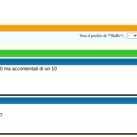
Vota il profilo di ??BaRt^^_
00 ma accontentati di un 10
??