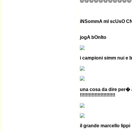
@@@@@@@@@@@
iNSommA mI scUsO CN c
jogA bOnIto
i campioni simm nui e 
una cosa da dire per� a
!!!!!!!!!!!!!!!!!!!!!!!!
il grande marcello lippi