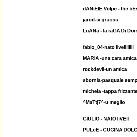
dANiElE Volpe - the bE
jarod-si gruoss
LuANa - la raGA Di Do
fabio_04-nato livellllllll
MARiA -una cara amica
rockdevil-un amica
sbornia-pasquale semp
michela -tappa frizzan
^MaTt|7^-u meglio
GIULIO - NAtO liVEll
PULcE - CUGINA DOL