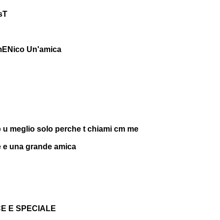
sT
mENico Un'amica
 u meglio solo perche t chiami cm me
te e una grande amica
CE E SPECIALE