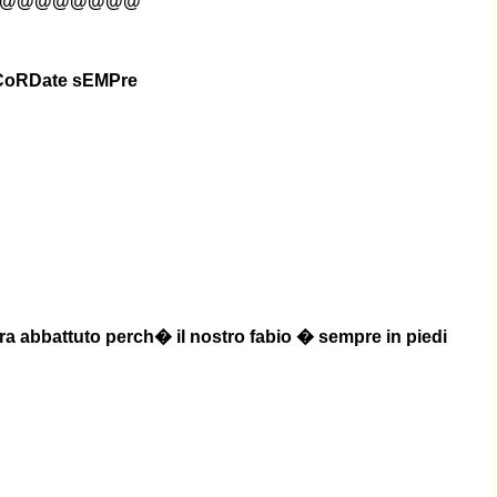
@@@@@@@@
ICoRDate sEMPre
ra abbattuto perch� il nostro fabio � sempre in piedi