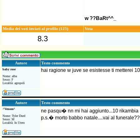
w ??BaRt^^_
Media dei voti inviati al profilo (125)
Vota
8.3
Testo commento
Autore
baby rose
hai ragione w juve se esistesse ti metterei 1
Nome: alba
Sesso: F
Località: agropoli
Testo commento
Autore
^Venom^
ne pasqu� nn mi hai aggiunto...10 rikambia
Nome: Tyler Durd
p.s.� morto babbo natale....vai al funerale?
Sesso: M
Località: In Utero