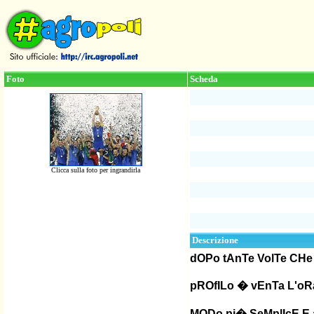
Foto
Scheda
Clicca sulla foto per ingrandirla
Descrizione
dOPo tAnTe VolTe CHe 
pROfILo � vEnTa L'oRa
MODo pi� SeMplIcE E 