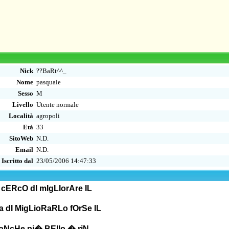
Nick
??BaRt^^_
Nome
pasquale
Sesso
M
Livello
Utente normale
Località
agropoli
Età
33
SitoWeb
N.D.
Email
N.D.
Iscritto dal
23/05/2006 14:47:33
cERcO dI mIgLIorAre IL
 dI MigLioRaRLo fOrSe IL
aNcHe pi� BEllo � riN