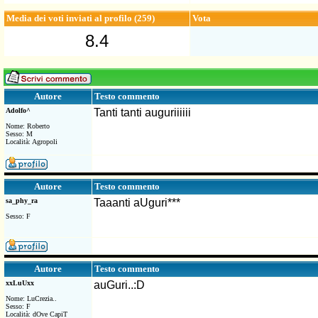
Media dei voti inviati al profilo (259)
Vota
8.4
Testo commento
Autore
Adolfo^
Tanti tanti auguriiiiii
Nome: Roberto
Sesso: M
Località: Agropoli
Testo commento
Autore
sa_phy_ra
Taaanti aUguri***
Sesso: F
Testo commento
Autore
xxLuUxx
auGuri..:D
Nome: LuCrezia..
Sesso: F
Località: dOve CapiT