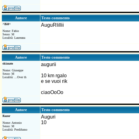
Testo commento
Autore
^Bi0^
AuguRIiIIii
Nome: Fabio
Sesso: M
Località: Laureana
Testo commento
Autore
skizzato
augurii
Nome: Giuseppe
Sesso: M
10 km rgalo
Località: ...Over th
e se vuoi rik
ciaoOoOo
Testo commento
Autore
Razor
Auguri
10
Nome: Antonio
Sesso: M
Località: Perdifumo