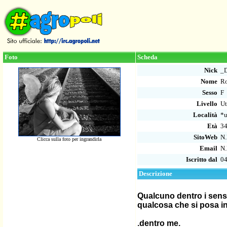
Foto
Scheda
Nick
_
Nome
Ro
Sesso
F
Livello
Ut
Località
*u
Età
3
SitoWeb
N.
Clicca sulla foto per ingrandirla
Email
N.
Iscritto dal
04
Descrizione
Qualcuno dentro i sens
qualcosa che si posa i
.dentro me.