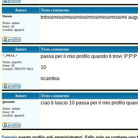
Testo commento
Autore
Harseis
tntissimissimissimissimissimissimissimi augur
Nome: andrea
Sesso: M
Località: agropoli
Testo commento
Autore
^_JoLLy_^
passa per il mio profilo quando ti trovi :P:P:P
Nome: pupoOo
Sesso: M
10
Località: TRENTY BEA
ricambia
Testo commento
Autore
ghostride
ciao ti lascio 10 passa per il mio profilo quand
Nome: stefano
Sesso: M
Località: agropoli
Segnala
questo profilo agli amministratori. Fallo solo se contiene una 