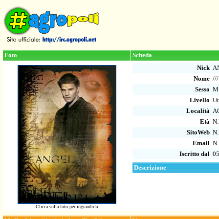
Foto
Scheda
Nick
A
Nome
///
Sesso
M
Livello
Ut
Località
A
Età
N.
SitoWeb
N.
Email
N.
Iscritto dal
05
Descrizione
Clicca sulla foto per ingrandirla