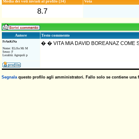
Media dei voti inviati al profilo (34)
Vota
8.7
Testo commento
Autore
FrAnKiNa
� � VITA MIA DAVID BOREANAZ COME S 
Nome: ELiSa Mi M
Sesso: F
Località: Agropoli p
Segnala
questo profilo agli amministratori. Fallo solo se contiene una 