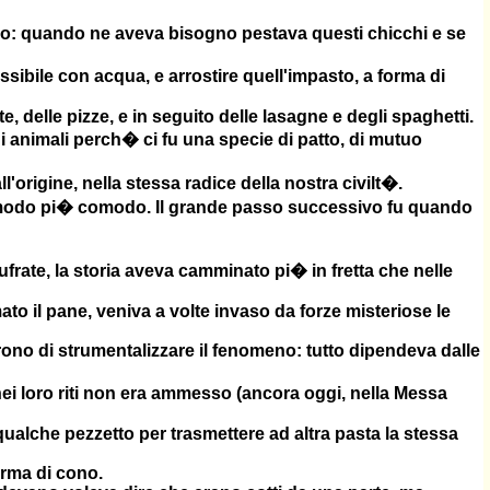
rano: quando ne aveva bisogno pestava questi chicchi e se
ibile con acqua, e arrostire quell'impasto, a forma di
e, delle pizze, e in seguito delle lasagne e degli spaghetti.
animali perch� ci fu una specie di patto, di mutuo
'origine, nella stessa radice della nostra civilt�.
in modo pi� comodo. Il grande passo successivo fu quando
Eufrate, la storia aveva camminato pi� in fretta che nelle
to il pane, veniva a volte invaso da forze misteriose le
ono di strumentalizzare il fenomeno: tutto dipendeva dalle
e nei loro riti non era ammesso (ancora oggi, nella Messa
qualche pezzetto per trasmettere ad altra pasta la stessa
orma di cono.