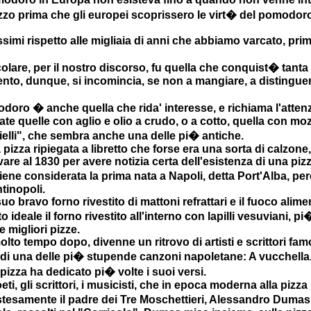
 prima che gli europei scoprissero le virt� del pomodoro i
ssimi rispetto alle migliaia di anni che abbiamo varcato, pri
icolare, per il nostro discorso, fu quella che conquist� tan
cento, dunque, si incomincia, se non a mangiare, a distinguer
doro � anche quella che rida' interesse, e richiama l'attenzion
e quelle con aglio e olio a crudo, o a cotto, quella con moz
nielli", che sembra anche una delle pi� antiche.
 pizza ripiegata a libretto che forse era una sorta di calzone,
re al 1830 per avere notizia certa dell'esistenza di una pizze
viene considerata la prima nata a Napoli, detta Port'Alba, pe
tinopoli.
suo bravo forno rivestito di mattoni refrattari e il fuoco alime
o ideale il forno rivestito all'interno con lapilli vesuviani, 
e migliori pizze.
olto tempo dopo, divenne un ritrovo di artisti e scrittori fa
 di una delle pi� stupende canzoni napoletane: A vucchella. E t
pizza ha dedicato pi� volte i suoi versi.
oeti, gli scrittori, i musicisti, che in epoca moderna alla piz
esamente il padre dei Tre Moschettieri, Alessandro Dumas, ne