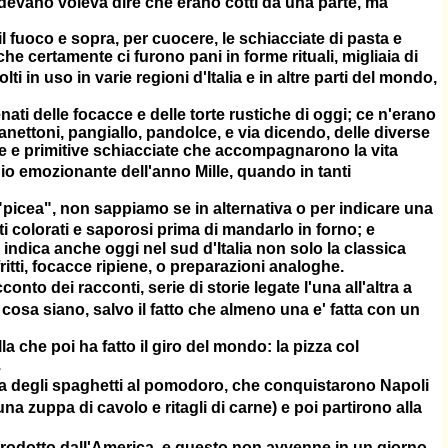
cadevano voleva dire che erano cotti da una parte, ma
l fuoco e sopra, per cuocere, le schiacciate di pasta e
che certamente ci furono pani in forme rituali, migliaia di
i in uso in varie regioni d'Italia e in altre parti del mondo,
enati delle focacce e delle torte rustiche di oggi; ce n'erano
 panettoni, pangiallo, pandolce, e via dicendo, delle diverse
lle e primitive schiacciate che accompagnarono la vita
gio emozionante dell'anno Mille, quando in tanti
 "picea", non sappiamo se in alternativa o per indicare una
i colorati e saporosi prima di mandarlo in forno; e
indica anche oggi nel sud d'Italia non solo la classica
ritti, focacce ripiene, o preparazioni analoghe.
onto dei racconti, serie di storie legate l'una all'altra a
cosa siano, salvo il fatto che almeno una e' fatta con un
a che poi ha fatto il giro del mondo: la pizza col
.
a degli spaghetti al pomodoro, che conquistarono Napoli
a zuppa di cavolo e ritagli di carne) e poi partirono alla
rodotto dall'America, e questo non avvenne in un giorno.