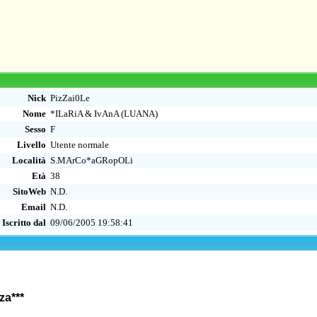
Nick
PizZai0Le
Nome
*ILaRiA & IvAnA (LUANA)
Sesso
F
Livello
Utente normale
Località
S.MArCo*aGRopOLi
Età
38
SitoWeb
N.D.
Email
N.D.
Iscritto dal
09/06/2005 19:58:41
za***