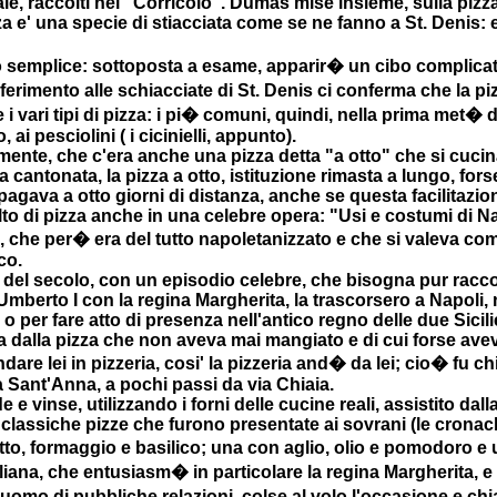
ale, raccolti nel "Corricolo". Dumas mise insieme, sulla pizz
 e' una specie di stiacciata come se ne fanno a St. Denis: e
o semplice: sottoposta a esame, apparir� un cibo complicat
ferimento alle schiacciate di St. Denis ci conferma che la pi
vari tipi di pizza: i pi� comuni, quindi, nella prima met� del
i pesciolini ( i cicinielli, appunto).
amente, che c'era anche una pizza detta "a otto" che si cuci
antonata, la pizza a otto, istituzione rimasta a lungo, forse 
agava a otto giorni di distanza, anche se questa facilitazi
lto di pizza anche in una celebre opera: "Usi e costumi di Na
, che per� era del tutto napoletanizzato e che si valeva co
co.
ne del secolo, con un episodio celebre, che bisogna pur racc
e Umberto I con la regina Margherita, la trascorsero a Napol
o per fare atto di presenza nell'antico regno delle due Sicili
ta dalla pizza che non aveva mai mangiato e di cui forse ave
dare lei in pizzeria, cosi' la pizzeria and� da lei; cio� fu 
ta Sant'Anna, a pochi passi da via Chiaia.
 e vinse, utilizzando i forni delle cucine reali, assistito da
le classiche pizze che furono presentate ai sovrani (le crona
tto, formaggio e basilico; una con aglio, olio e pomodoro e
aliana, che entusiasm� in particolare la regina Margherita, e 
uomo di pubbliche relazioni, colse al volo l'occasione e chi