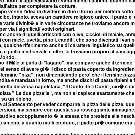
tro, fuori si appiccicavano letteralmente i panetti: quando 
all'altra per completare la cottura.
 venne l'idea di dividere in due il forno per mettere sotto i
cibo, intanto, aveva un carattere religioso unico, il punto e' 
e varie divinit� e in varie circostanze ne troviamo ancora molt
r via i significati votivi originari.
o anche di quelli arricchiti con olive, ciccioli di maiale, ant
ti con miele, uvetta, pinoli, canditi, che sono diventati i vari
a, qualche riferimento anche di carattere linguistico su que
a a quella medioevale e oltre, lo troviamo proprio al passag
 Mondo.
o il Mille si parla di "lagano", ma compare anche il termine
el senso di avere gi� il disco di pasta coperto da ingredient
termine "piza": non dimenticando pero' che il termine pizza 
ndita e mandata in forno, ma anche dischi di pasta ripieni e f
etta deliziosa napoletana, "Il Cunto de li Cunti", cio� il racc
tolata " Le due pizzelle", ma non si capisce esattamente che 
 su un ripieno.
al Settecento per veder comparire la pizza delle pizze, quell
ersioni, ma sempre con questa sua rosseggiante immagine
tardivo accoppiamento � la stessa che presiede alla nascit
ariamente a quanto molti credono, il piatto pi� comune era un
modoro in Europa non esisteva fino a quando non venne int