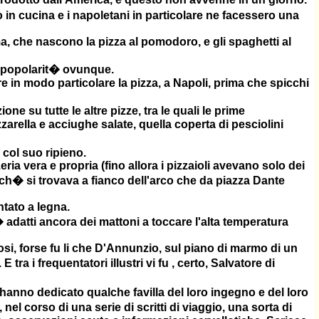
n cucina e i napoletani in particolare ne facessero una
ma, che nascono la pizza al pomodoro, e gli spaghetti al
ta popolarit� ovunque.
e in modo particolare la pizza, a Napoli, prima che spicchi
e su tutte le altre pizze, tra le quali le prime
zarella e acciughe salate, quella coperta di pesciolini
 col suo ripieno.
ria vera e propria (fino allora i pizzaioli avevano solo dei
rch� si trovava a fianco dell'arco che da piazza Dante
ntato a legna.
pi� adatti ancora dei mattoni a toccare l'alta temperatura
mosi, forse fu li che D'Annunzio, sul piano di marmo di un
ra i frequentatori illustri vi fu , certo, Salvatore di
za hanno dedicato qualche favilla del loro ingegno e del loro
l corso di una serie di scritti di viaggio, una sorta di