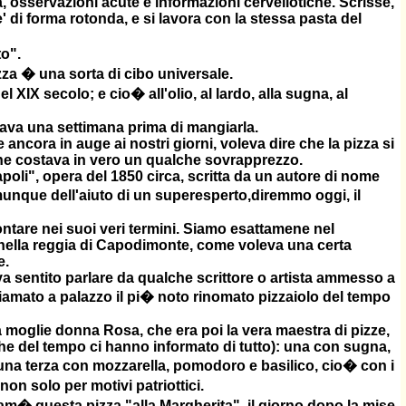
a, osservazioni acute e informazioni cervellotiche. Scrisse,
' di forma rotonda, e si lavora con la stessa pasta del
o".
zza � una sorta di cibo universale.
 XIX secolo; e cio� all'olio, al lardo, alla sugna, al
nava una settimana prima di mangiarla.
ancora in auge ai nostri giorni, voleva dire che la pizza si
one costava in vero un qualche sovrapprezzo.
poli", opera del 1850 circa, scritta da un autore di nome
munque dell'aiuto di un superesperto,diremmo oggi, il
ontare nei suoi veri termini. Siamo esattamene nel
i, nella reggia di Capodimonte, come voleva una certa
e.
va sentito parlare da qualche scrittore o artista ammesso a
chiamato a palazzo il pi� noto rinomato pizzaiolo del tempo
lla moglie donna Rosa, che era poi la vera maestra di pizze,
che del tempo ci hanno informato di tutto): una con sugna,
 una terza con mozzarella, pomodoro e basilico, cio� con i
non solo per motivi patriottici.
am� questa pizza "alla Margherita", il giorno dopo la mise