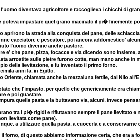
fa l'uomo diventava agricoltore e raccoglieva i chicchi di g
 poteva impastare quel grano macinato il pi� finemente poss
o aprirono la strada alla conquista del pane, delle schiacciat
ne cacciatore e pescatore, poi ancora addomestico' alcuni 
aiuto l'uomo divenne anche pastore.
 e' che pane, pizza, focacce e via dicendo sono insieme, all
pasta arrostite sulle pietre furono cotte, man mano anche 
io della lievitazione, e fu inventato il primo forno.
mila anni fa, in Egitto.
ino Oriente, chiamata anche la mezzaluna fertile, dal Nilo all'
otato che l'impasto, per quello che genericamente era chiama
are e poi guastare.
pura quella pasta e la buttavano via, alcuni, invece pensar
erano tra i pi� rigidi e rifiutavano sempre il pane lievitato 
 non lievitata come pane).
unque, a utilizzare quella pasta, a cuocerla e a conservarne 
o il forno, di questo abbiamo informazione certa, che era a f