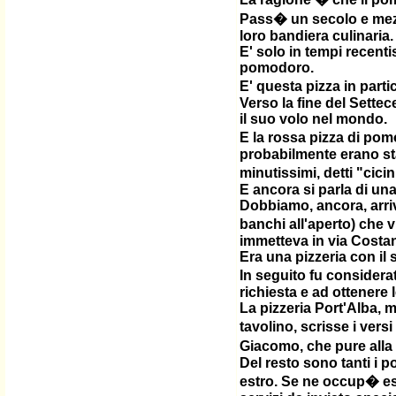
Pass� un secolo e mezzo
loro bandiera culinaria.
E' solo in tempi recenti
pomodoro.
E' questa pizza in part
Verso la fine del Sette
il suo volo nel mondo.
E la rossa pizza di pomo
probabilmente erano stat
minutissimi, detti "cici
E ancora si parla di una
Dobbiamo, ancora, arriva
banchi all'aperto) che 
immetteva in via Costan
Era una pizzeria con il 
In seguito fu considerat
richiesta e ad ottenere l
La pizzeria Port'Alba, m
tavolino, scrisse i versi
Giacomo, che pure alla 
Del resto sono tanti i p
estro. Se ne occup� est