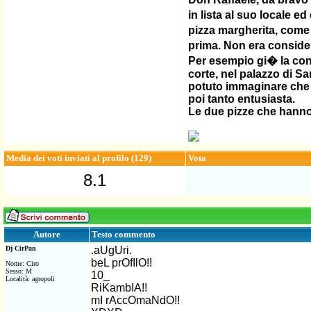
in lista al suo locale e
pizza margherita, come 
prima. Non era consider
Per esempio gi� la cons
corte, nel palazzo di S
potuto immaginare che qu
poi tanto entusiasta.
Le due pizze che hanno 
Media dei voti inviati al profilo (129)
Vota
8.1
Testo commento
Autore
Dj CirPan
.aUgUri.
beL prOfIlO!!
Nome: Ciro
Sesso: M
10_
Località: agropoli
RiKambIA!!
mI rAccOmaNdO!!