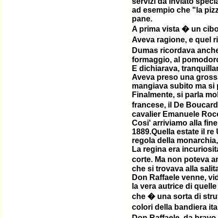
servizi da inviato speci
ad esempio che "la pizza
pane.
A prima vista � un cib
Aveva ragione, e quel ri
Dumas ricordava anche i 
formaggio, al pomodoro, a
E dichiarava, tranquill
Aveva preso una grossa c
mangiava subito ma si p
Finalmente, si parla mo
francese, il De Boucard
cavalier Emanuele Roc
Cosi' arriviamo alla fi
1889.Quella estate il r
regola della monarchia, 
La regina era incuriosi
corte. Ma non poteva an
che si trovava alla sali
Don Raffaele venne, vide
la vera autrice di quel
che � una sorta di stru
colori della bandiera it
Don Raffaele, da bravo 