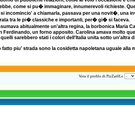
d ebbe, come si pu� immaginare, innumerevoli richieste. Quest
si incomincio' a chiamarla, passava per una novit�, una in
ata tra le pi� classiche e importanti, per� gi� si faceva.
umava abitualmente un'altra regina, la borbonica Maria Caro
an Ferdinando, un forno apposito. Carolina amava molto quel
elli sarebbero stati i colori dell'Italia unita sotto un'altra
fatto piu' strada sono la cosidetta napoletana uguale alla m
Vota il profilo di PizZai0Le