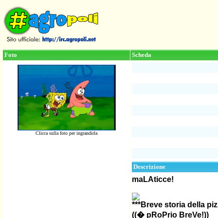
Foto
Scheda
Clicca sulla foto per ingrandirla
Descrizione
maLAticce!
***Breve storia della piz
((� pRoPrio BreVe!))