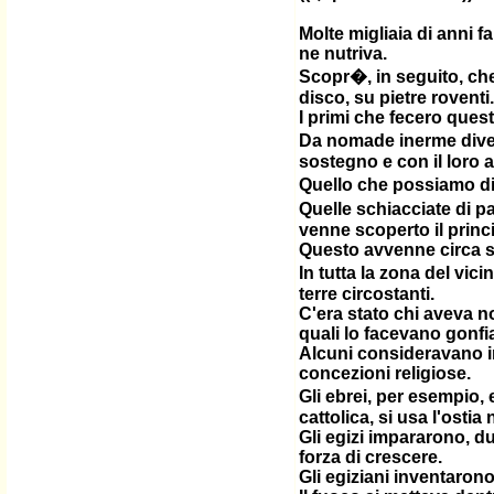
Molte migliaia di anni 
ne nutriva.
Scopr�, in seguito, che
disco, su pietre roventi.
I primi che fecero quest
Da nomade inerme diven
sostegno e con il loro 
Quello che possiamo dire
Quelle schiacciate di 
venne scoperto il princip
Questo avvenne circa sei
In tutta la zona del vic
terre circostanti.
C'era stato chi aveva n
quali lo facevano gonfi
Alcuni consideravano im
concezioni religiose.
Gli ebrei, per esempio, 
cattolica, si usa l'ostia
Gli egizi impararono, d
forza di crescere.
Gli egiziani inventaron