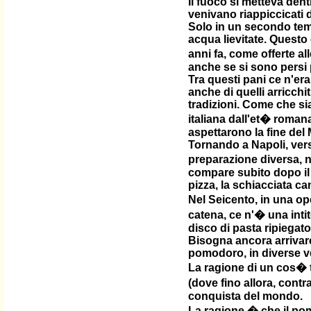
Il fuoco si metteva den
venivano riappiccicati d
Solo in un secondo tempo
acqua lievitate. Questo 
anni fa, come offerte all
anche se si sono persi pe
Tra questi pani ce n'eran
anche di quelli arricchi
tradizioni. Come che si
italiana dall'et� roman
aspettarono la fine del
Tornando a Napoli, vers
preparazione diversa, n
compare subito dopo il 
pizza, la schiacciata ca
Nel Seicento, in una oper
catena, ce n'� una inti
disco di pasta ripiegato
Bisogna ancora arrivare 
pomodoro, in diverse v
La ragione di un cos� 
(dove fino allora, contr
conquista del mondo.
La ragione � che il po