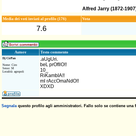
Alfred Jarry (1872-1907
Media dei voti inviati al profilo (176)
Vota
7.6
Testo commento
Autore
Dj CirPan
.aUgUri.
beL prOfIlO!!
Nome: Ciro
Sesso: M
10_
Località: agropoli
RiKambIA!!
mI rAccOmaNdO!!
XDXD
Segnala
questo profilo agli amministratori. Fallo solo se contiene una 