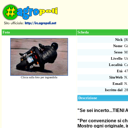
Foto
Scheda
Nick
[R
Nome
Gi
Sesso
M
Livello
Ut
Località
Ca
Età
4
SitoWeb
N.
Clicca sulla foto per ingrandirla
Email
N.
Iscritto dal
28
Descrizione
"Se sei incerto...TIEN
"Per convenzione si ch
Mostro ogni originale, i