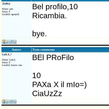
.[SaRy].
Bel profilo,10
Nome: sara
Sesso: F
Ricambia.
Località: agropoli
bye.
Testo commento
Autore
LulLA_*
BEl PRoFilo
Nome: LuIsA
Sesso: F
Località: boooo..kas
10
PAXa X il mIo=)
CiaUzZz