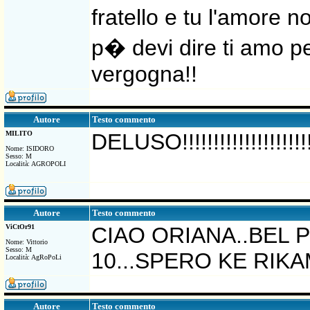
fratello e tu l'amore
p� devi dire ti amo p
vergogna!!
Testo commento
Autore
MILITO
DELUSO!!!!!!!!!!!!!!!!!!!!!!!
Nome: ISIDORO
Sesso: M
Località: AGROPOLI
Testo commento
Autore
ViCtOr91
CIAO ORIANA..BEL P
Nome: Vittorio
Sesso: M
10...SPERO KE RIKAM
Località: AgRoPoLi
Testo commento
Autore