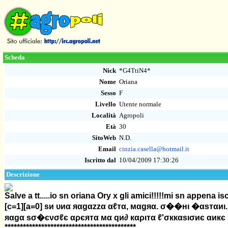
Scheda
Nick
*G4TtiN4*
Nome
Oriana
Sesso
F
Livello
Utente normale
Località
Agropoli
Età
30
SitoWeb
N.D.
Email
cinzia.casella@hotmail.it
Iscritto dal
10/04/2009 17:30:26
Descrizione
Salve a tt.....io sn oriana Ory x gli amici!!!!!mi sn appena isc
[c=1][a=0] ѕи υиα яαgαzzα αℓтα, мαgяα. σ��нι �αѕтαиι. �
яαgα ѕσ�єνσℓє αρєятα мα qи∂ кαριтα ℓ'σккαѕισиє αикє мσℓ
*******************************************