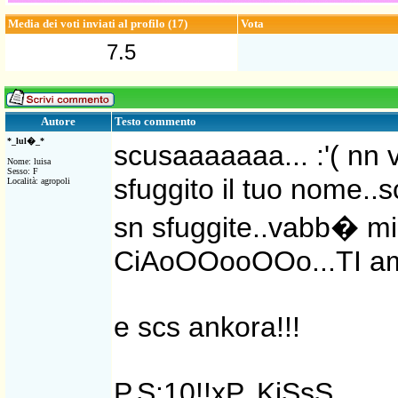
Media dei voti inviati al profilo (17)
Vota
7.5
Testo commento
Autore
*_lul�_*
scusaaaaaaa... :'( nn v
Nome: luisa
Sesso: F
sfuggito il tuo nome..
Località: agropoli
sn sfuggite..vabb� mi
CiAoOOooOOo...TI
e scs ankora!!!
P.S:10!!xP..KiSsS