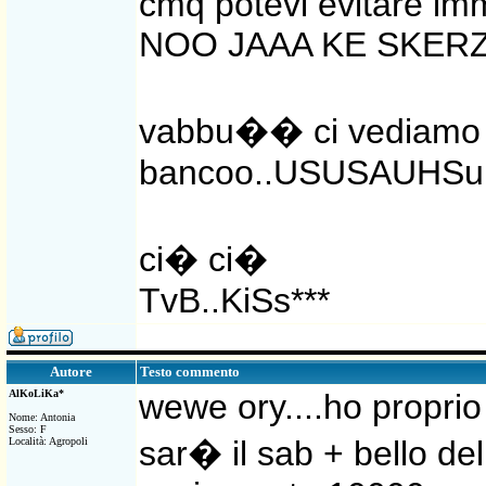
cmq potevi evitare imm
NOO JAAA KE SKERZ
vabbu�� ci vediamo a
bancoo..USUSAUHSu
ci� ci�
TvB..KiSs***
Testo commento
Autore
AlKoLiKa*
wewe ory....ho proprio
Nome: Antonia
Sesso: F
sar� il sab + bello della 
Località: Agropoli