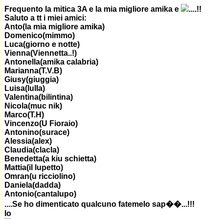
Frequento la mitica 3A e la mia migliore amika e
....!!
Saluto a tt i miei amici:
Anto(la mia migliore amika)
Domenico(mimmo)
Luca(giorno e notte)
Vienna(Viennetta..!)
Antonella(amika calabria)
Marianna(T.V.B)
Giusy(giuggia)
Luisa(lulla)
Valentina(bilintina)
Nicola(muc nik)
Marco(T.H)
Vincenzo(U Fioraio)
Antonino(surace)
Alessia(alex)
Claudia(clacla)
Benedetta(a kiu schietta)
Mattia(il lupetto)
Omran(u ricciolino)
Daniela(dadda)
Antonio(cantalupo)
....Se ho dimenticato qualcuno fatemelo sap��...!!!
Io