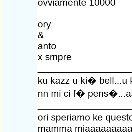
ovviamente 10000
ory
&
anto
x smpre
__________________
ku kazz u ki� bell...u
nn mi ci f� pens�...
__________________
ori speriamo ke quest
mamma miaaaaaaaa