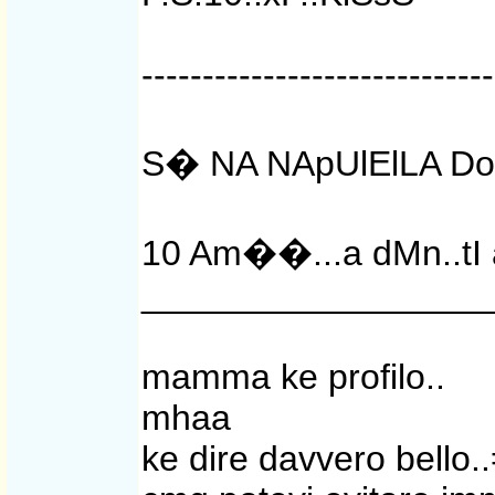
-----------------------------
S� NA NApUlElLA DoC
10 Am��...a dMn..tI
_________________
mamma ke profilo..
mhaa
ke dire davvero bello.