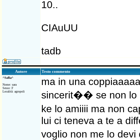
10..
CIAuUU
tadb
Testo commento
Autore
^SaRa^
ma in una coppiaaaaa
Nome: sara
Sesso: F
sincerit�� se non lo a
Località: agropoli
ke lo amiiii ma non ca
lui ci teneva a te a d
voglio non me lo devi