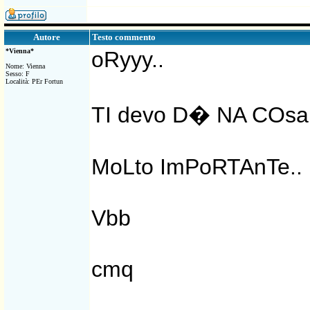
Testo commento
Autore
*Vienna*
oRyyy..
Nome: Vienna
Sesso: F
Località: PEr Fortun
TI devo D� NA COs
MoLto ImPoRTAnTe..
Vbb
cmq