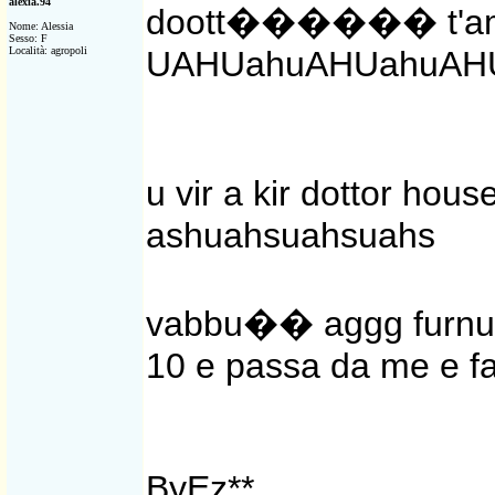
alexia.94
doott������ t'amo
Nome: Alessia
Sesso: F
Località: agropoli
UAHUahuAHUahuAH
u vir a kir dottor h
ashuahsuahsuahs
vabbu�� aggg furnu
10 e passa da me e fa
ByEz**