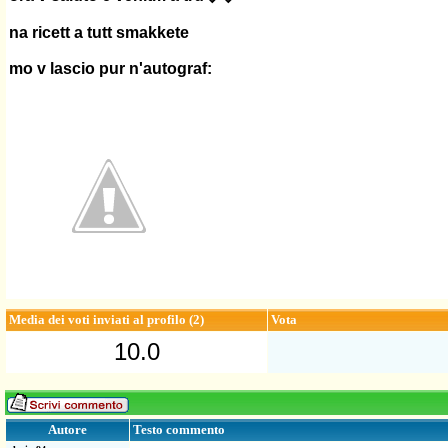
na ricett a tutt smakkete
mo v lascio pur n'autograf:
Media dei voti inviati al profilo (2)
Vota
10.0
Testo commento
Autore