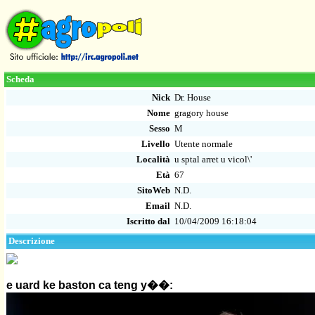
Scheda
Nick
Dr. House
Nome
gragory house
Sesso
M
Livello
Utente normale
Località
u sptal arret u vicol\'
Età
67
SitoWeb
N.D.
Email
N.D.
Iscritto dal
10/04/2009 16:18:04
Descrizione
e uard ke baston ca teng y��: