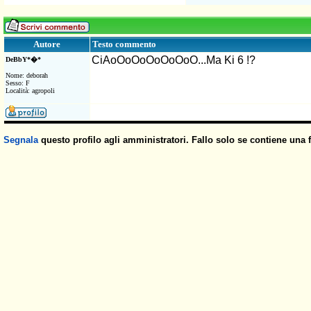
Testo commento
Autore
CiAoOoOoOoOoOoO...Ma Ki 6 !?
DeBbY*�*
Nome: deborah
Sesso: F
Località: agropoli
Segnala
questo profilo agli amministratori. Fallo solo se contiene una 