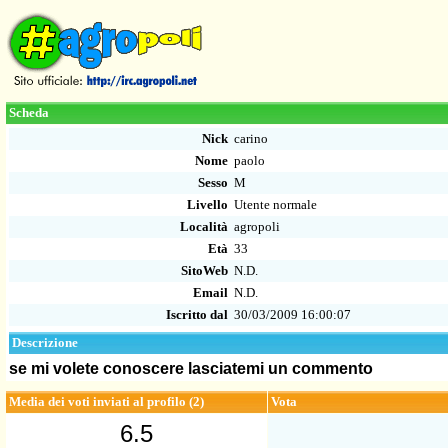
Scheda
Nick
carino
Nome
paolo
Sesso
M
Livello
Utente normale
Località
agropoli
Età
33
SitoWeb
N.D.
Email
N.D.
Iscritto dal
30/03/2009 16:00:07
Descrizione
se mi volete conoscere lasciatemi un commento
Media dei voti inviati al profilo (2)
Vota
6.5