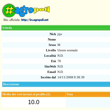
Scheda
Nick
jijo
Nome
Sesso
M
Livello
Utente normale
Località
N.D.
Età
78
SitoWeb
N.D.
Email
N.D.
Iscritto dal
14/11/2008 9:38:39
Descrizione
Media dei voti inviati al profilo (1)
Vota
10.0