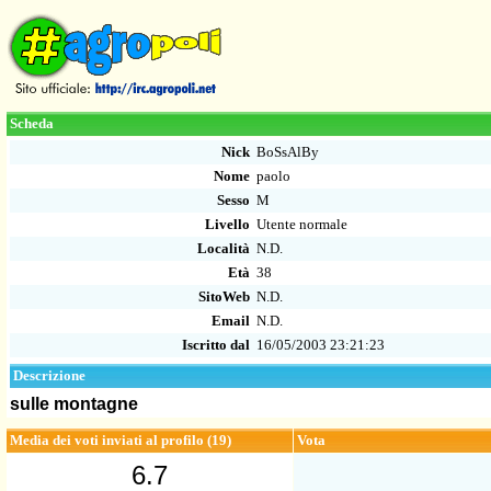
Scheda
Nick
BoSsAlBy
Nome
paolo
Sesso
M
Livello
Utente normale
Località
N.D.
Età
38
SitoWeb
N.D.
Email
N.D.
Iscritto dal
16/05/2003 23:21:23
Descrizione
sulle montagne
Media dei voti inviati al profilo (19)
Vota
6.7