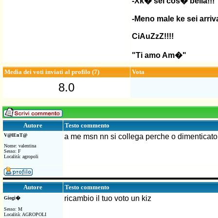
-Xk� sei cos� bella!!!
-Meno male ke sei arriva
CiAuZzZ!!!!
"Ti amo Am�"
Media dei voti inviati al profilo (7)
Vota
8.0
Testo commento
Autore
V@lEnT@
a me msn nn si collega perche o dimenticato l
Nome: valentina
Sesso: F
Località: agropoli
Testo commento
Autore
ricambio il tuo voto un kiz
Giogi�
Sesso: M
Località: AGROPOLI