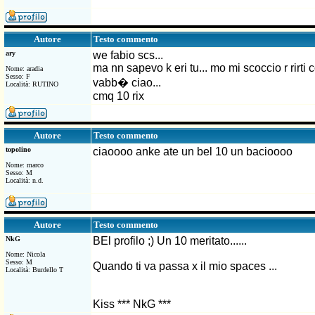
Testo commento
Autore
ary
we fabio scs...
ma nn sapevo k eri tu... mo mi scoccio r rirti 
Nome: aradia
Sesso: F
vabb� ciao...
Località: RUTINO
cmq 10 rix
Testo commento
Autore
topolino
ciaoooo anke ate un bel 10 un bacioooo
Nome: marco
Sesso: M
Località: n.d.
Testo commento
Autore
NkG
BEl profilo ;) Un 10 meritato......
Nome: Nicola
Sesso: M
Quando ti va passa x il mio spaces ...
Località: Burdello T
Kiss *** NkG ***