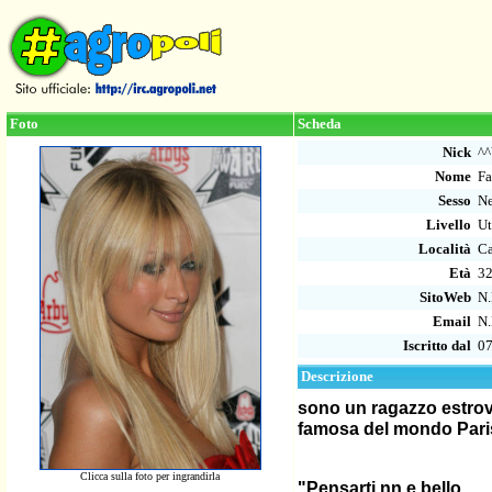
Foto
Scheda
Nick
^^
Nome
Fa
Sesso
Ne
Livello
Ut
Località
Ca
Età
3
SitoWeb
N.
Email
N.
Iscritto dal
07
Descrizione
sono un ragazzo estrove
famosa del mondo Paris
Clicca sulla foto per ingrandirla
"Pensarti nn e bello