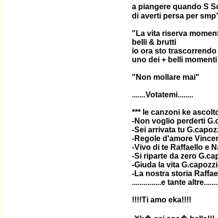
a piangere quando S S
di averti persa per smp
"La vita riserva moment
belli & brutti
io ora sto trascorrendo
uno dei + belli momenti
"Non mollare mai"
.......Votatemi........
*** le canzoni ke ascol
-Non voglio perderti G.
-Sei arrivata tu G.capoz
-Regole d'amore Vincen
-Vivo di te Raffaello e 
-Si riparte da zero G.ca
-Giuda la vita G.capozzi
-La nostra storia Raffae
...............e tante altre.........
!!!!Ti amo eka!!!!