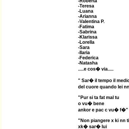
-Roberta
-Teresa
-Luana
-Arianna
-Valentina P.
-Fatima
-Sabrina
-Klarissa
-Lorella
-Sara
-Ilaria
-Federica
-Natasha
.....e cos� via.....
" Sar� il tempo il medi
del cuore quando lei n
"Pur si ta fat mal tu
o vu� bene
ankor e pac c vu� f�"
"Non piangere x ki nn t
xk� sar� lui